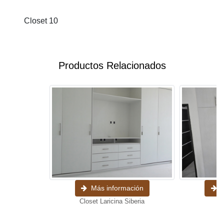
Closet 10
Productos Relacionados
Más información
M
Closet Laricina Siberia