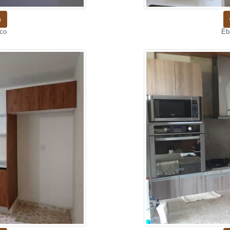
n
nco
Éb