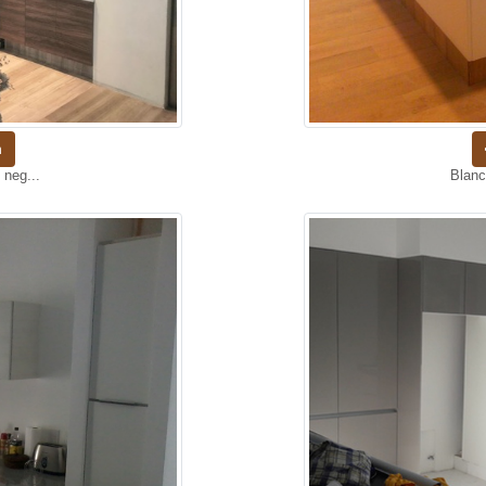
n
 neg...
Blanc