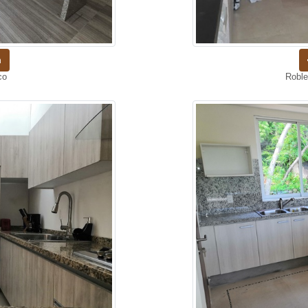
n
co
Roble