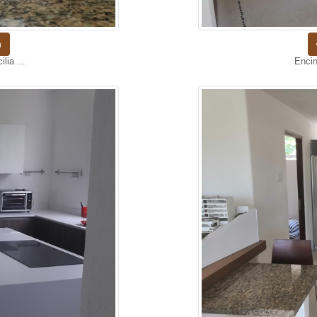
n
lia ...
Encin