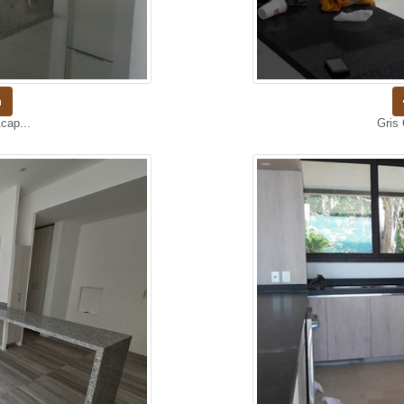
n
cap...
Gris 