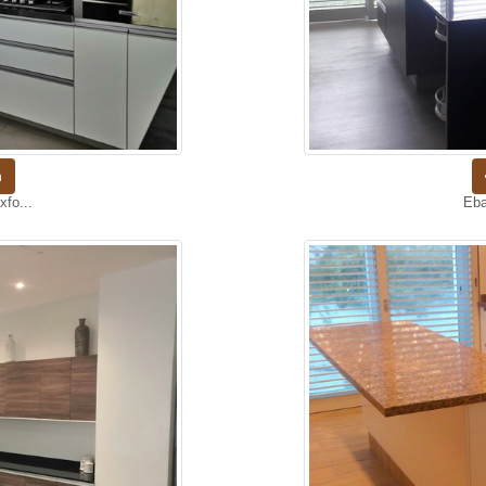
n
xfo...
Eba