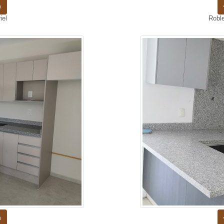
n
iel
Robl
n